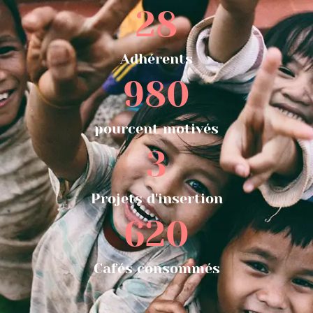
28
Adhérents
980
pourcent motivés
3
Projets d'insertion
620
Cafés consommés